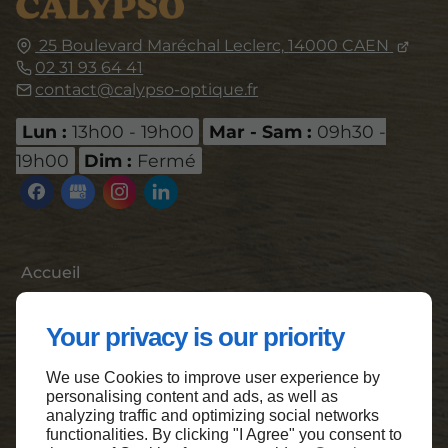
25 Boulevard Maréchal Leclerc,
14000
CAEN
02 31 93 64 41
contact@calypso-optique.fr
Lun :
13h00 - 19h00
Mar - Sam :
09h30 -
19h00
Dim :
Fermé
Accueil
Contactez-nous
Your privacy is our priority
Mentions légales
Plan du site
We use Cookies to improve user experience by
personalising content and ads, as well as
analyzing traffic and optimizing social networks
functionalities. By clicking "I Agree" you consent to