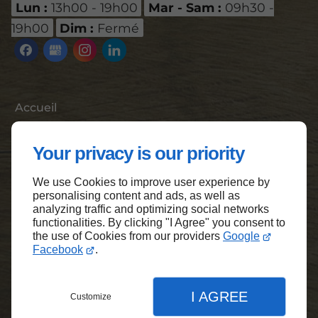
Lun :
13h00 - 19h00
Mar - Sam :
09h30 -
19h00
Dim :
Fermé
Accueil
Contactez-nous
Your privacy is our priority
Mentions légales
Plan du site
We use Cookies to improve user experience by
personalising content and ads, as well as
analyzing traffic and optimizing social networks
functionalities. By clicking "I Agree" you consent to
the use of Cookies from our providers
Google
Haut de page
Facebook
.
I AGREE
Customize